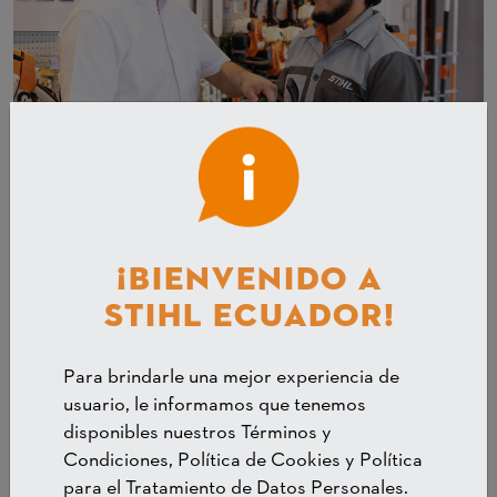
DISTRIBUIDOR MÁS CERCANO
¡BIENVENIDO A
STIHL ECUADOR!
Encuentra el distribuidor más cercano para que puedas
comprar los productos STIHL que necesitas.
Para brindarle una mejor experiencia de
usuario, le informamos que tenemos
DISTRIBUIDOR MÁS CERCANO
disponibles nuestros Términos y
Condiciones, Política de Cookies y Política
para el Tratamiento de Datos Personales.